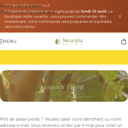
Passer à la navigation
FERMETURE ESTIVALE
L'équipe Neuralia est en congés jusqu'au
lundi 10 août
. La
Passer au contenu principal
boutique reste ouverte : vous pouvez commander dès
maintenant, votre commande sera préparée et expédiée
dès notre retour.
MENU
MON COMPTE
espace client
Accueil
/
Mon compte
/
Mot de passe perdu
Mot de passe perdu ? Veuillez saisir votre identifiant ou votre
adresse e-mail. Vous recevrez un lien par e-mail pour créer un