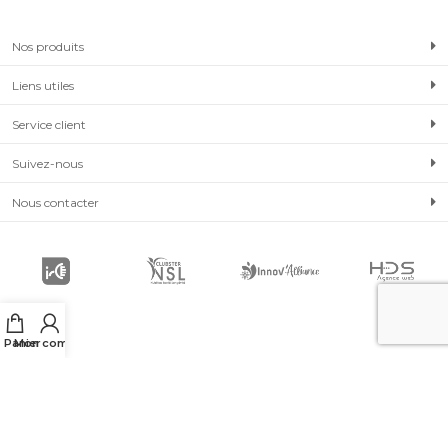
Nos produits
Liens utiles
Service client
Suivez-nous
Nous contacter
Panier
Mon compte
© 2019-2024 Neuralia Tous droits réservés