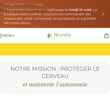
Passer à la navigation
FERMETURE ESTIVALE
L'équipe Neuralia est en congés jusqu'au
lundi 10 août
. La
Passer au contenu principal
boutique reste ouverte : vous pouvez commander dès
maintenant, votre commande sera préparée et expédiée
dès notre retour.
MENU
NOTRE MISSION : PROTÉGER LE
CERVEAU
et maintenir l'autonomie