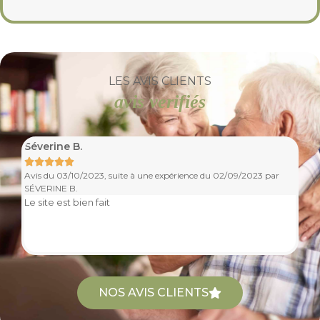
LES AVIS CLIENTS
avis verifiés
Séverine B.
Ma






Avis du 03/10/2023, suite à une expérience du 02/09/2023 par
Av
SÉVERINE B.
MA
Le site est bien fait
Cl
NOS AVIS CLIENTS