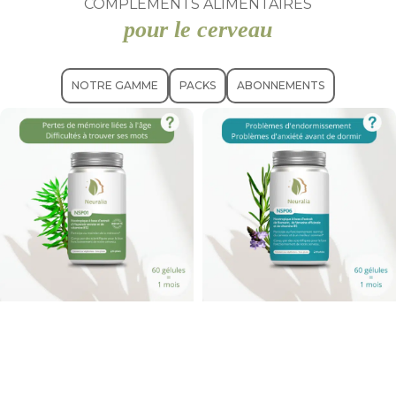
COMPLÉMENTS ALIMENTAIRES
Découvrir
pour le cerveau
NOTRE GAMME
PACKS
ABONNEMENTS