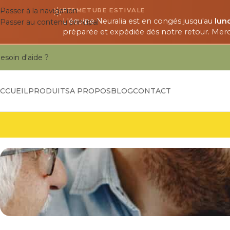
Passer à la navigation
FERMETURE ESTIVALE
L'équipe Neuralia est en congés jusqu'au
lund
Passer au contenu principal
préparée et expédiée dès notre retour.
Merci
esoin d'aide ?
CCUEIL
PRODUITS
A PROPOS
BLOG
CONTACT