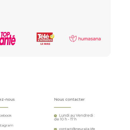
ez-nous
Nous contacter
Lundi au Vendredi :
cebook
de 10 h - 17 h
stagram
contact@neuralia.life