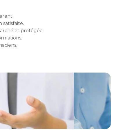
arent.
atisfaite.
arché et protégée.
rmations.
maciens.