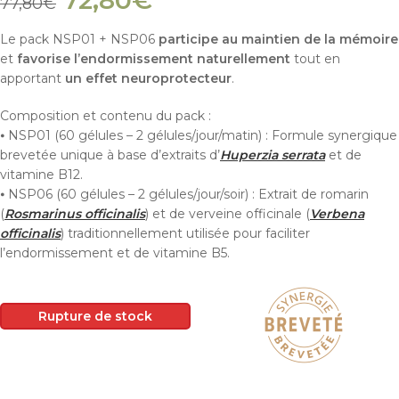
72,80
€
77,80
€
Le pack NSP01 + NSP06
participe au maintien de la mémoire
et
favorise l’endormissement naturellement
tout en
apportant
un effet neuroprotecteur
.
Composition et contenu du pack :
⦁ NSP01 (60 gélules – 2 gélules/jour/matin) : Formule synergique
brevetée unique à base d’extraits d’
Huperzia serrata
et de
vitamine B12.
⦁ NSP06 (60 gélules – 2 gélules/jour/soir) : Extrait de romarin
(
Rosmarinus officinalis
) et de verveine officinale (
Verbena
officinalis
) traditionnellement utilisée pour faciliter
l’endormissement et de vitamine B5.
Rupture de stock