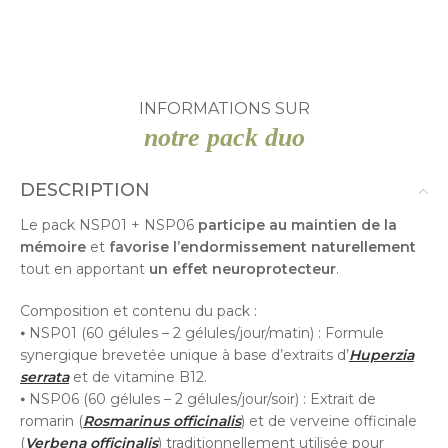
INFORMATIONS SUR
notre pack duo
DESCRIPTION
Le pack NSP01 + NSP06
participe au maintien de la
mémoire
et
favorise l’endormissement naturellement
tout en apportant
un effet neuroprotecteur
.
Composition et contenu du pack :
⦁ NSP01 (60 gélules – 2 gélules/jour/matin) : Formule
synergique brevetée unique à base d’extraits d’
Huperzia
serrata
et de vitamine B12.
⦁ NSP06 (60 gélules – 2 gélules/jour/soir) : Extrait de
romarin (
Rosmarinus officinalis
) et de verveine officinale
(
Verbena officinalis
) traditionnellement utilisée pour