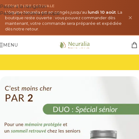
Passer à la navigation
FERMETURE ESTIVALE
L'équipe Neuralia est en congés jusqu'au
lundi 10 août
. La
Passer au contenu principal
boutique reste ouverte : vous pouvez commander dès
maintenant, votre commande sera préparée et expédiée
dès notre retour.
MENU