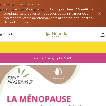
Passer à la navigation
FERMETURE ESTIVALE
L'équipe Neuralia est en congés jusqu'au
lundi 10 août
. La
Passer au contenu principal
boutique reste ouverte : vous pouvez commander dès
maintenant, votre commande sera préparée et expédiée
dès notre retour.
MENU
Accueil
/
Infographie NSP19